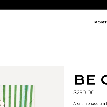
PORT
Web
Editoria
UI/UX
BE 
$
290.00
Alienum phaedrum tor