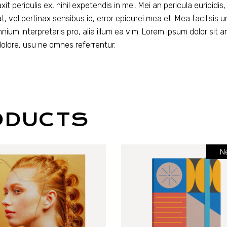
periculis ex, nihil expetendis in mei. Mei an pericula euripidis, h
t, vel pertinax sensibus id, error epicurei mea et. Mea facilisis u
omnium interpretaris pro, alia illum ea vim. Lorem ipsum dolor sit 
dolore, usu ne omnes referrentur.
ODUCTS
N