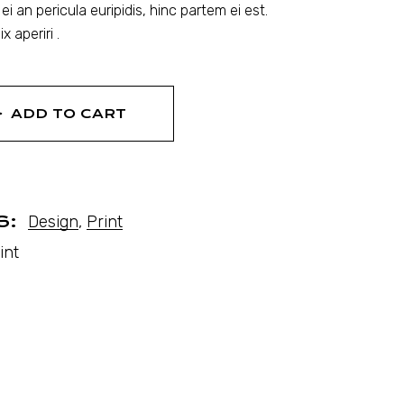
ei an pericula euripidis, hinc partem ei est.
x aperiri .
ADD TO CART
S:
Design
,
Print
int