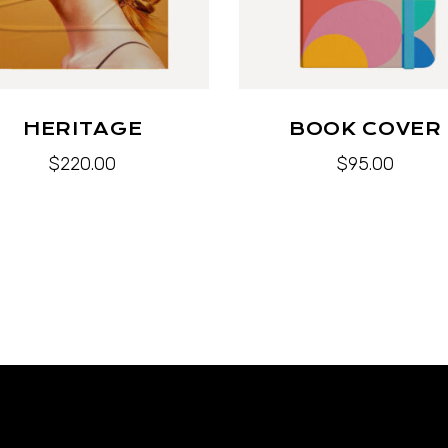
HERITAGE
BOOK COVER
$
220.00
$
95.00