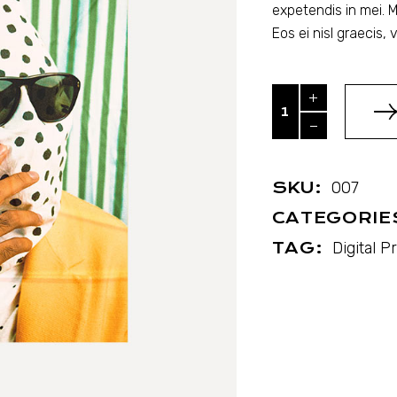
expetendis in mei. M
Eos ei nisl graecis, vi
Be cool quantity
SKU:
007
CATEGORIE
TAG:
Digital Pr