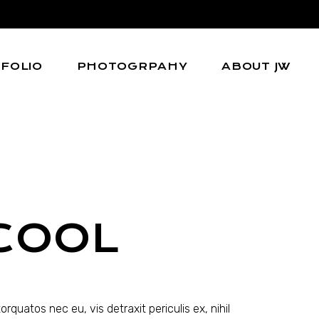
FOLIO
PHOTOGRPAHY
ABOUT JW
l
COOL
quatos nec eu, vis detraxit periculis ex, nihil