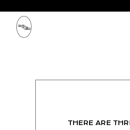
Skip
to
the
content
THERE ARE THR