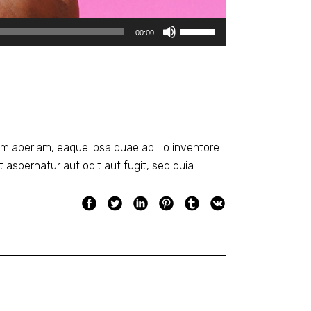
Use
00:00
Up/Down
Arrow
keys
to
increase
or
m aperiam, eaque ipsa quae ab illo inventore
decrease
 aspernatur aut odit aut fugit, sed quia
volume.