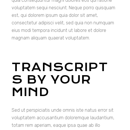
quia consequuntur magni dolores eos qui ratione
voluptatem sequi nesciunt. Neque porro quisquam
est, qui dolorem ipsum quia dolor sit amet,
consectetur adipisci velit, sed quia non numquam
eius modi tempora incidunt ut labore et dolore
magnam aliquam quaerat voluptatem.
TRANSCRIPT
S BY YOUR
MIND
Sed ut perspiciatis unde omnis iste natus error sit
voluptatem accusantium doloremque laudantium,
totam rem aperiam, eaque ipsa quae ab illo