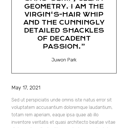
GEOMETRY. I AM THE
VIRGIN'S-HAIR WHIP
AND THE CUNNINGLY
DETAILED SHACKLES
OF DECADENT
PASSION.”
Juwon Park
May 17, 2021
Sed ut perspiciatis unde omnis iste natus error sit
voluptatem accusantium doloremque laudantium,
totam rem aperiam, eaque ipsa quae ab illo
inventore veritatis et quasi architecto beatae vitae